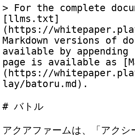
> For the complete docu
[llms.txt]
(https://whitepaper.pla
Markdown versions of do
available by appending 
page is available as [M
(https://whitepaper.pla
lay/batoru.md).

# バトル

アクアファームは、「アクシ