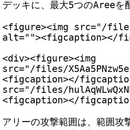
デッキに、最大5つのAreeを
<figure><img src="/file
alt=""><figcaption></fi
<div><figure><img 
src="/files/X5Aa5PNzw5e
<figcaption></figcaptio
src="/files/hulAqWLwQxN
<figcaption></figcaptio
アリーの攻撃範囲は、範囲攻