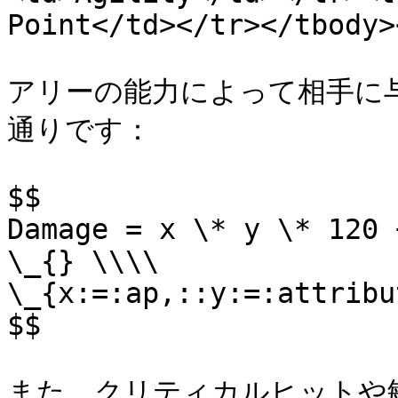
Point</td></tr></tbody>
アリーの能力によって相手に
通りです：

$$

Damage = x \* y \* 120 
\_{} \\\\

\_{x:=:ap,::y:=:attribu
$$

また、クリティカルヒットや